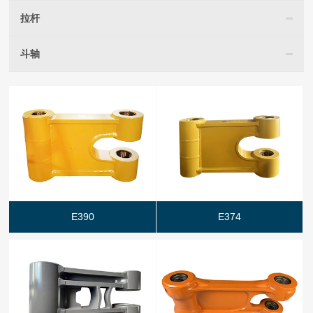
拉杆
斗轴
E390
E374