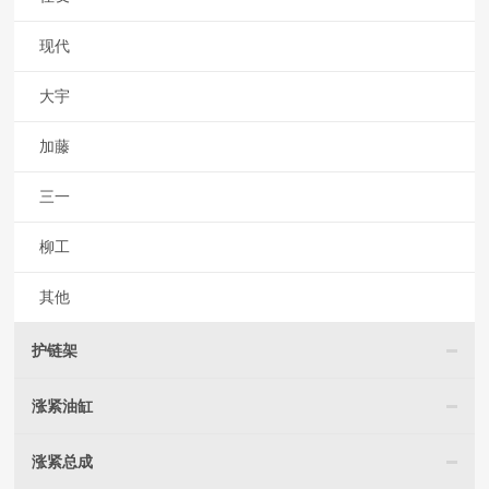
现代
大宇
加藤
三一
柳工
其他
护链架
涨紧油缸
涨紧总成