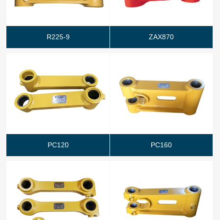
R225-9
ZAX870
PC120
PC160