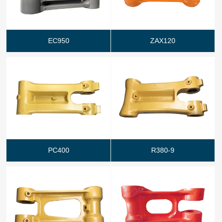
EC950
ZAX120
PC400
R380-9