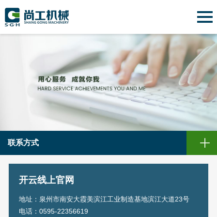
联系方式
开云线上官网
地址：泉州市南安大霞美滨江工业制造基地滨江大道23号
电话：0595-22356619