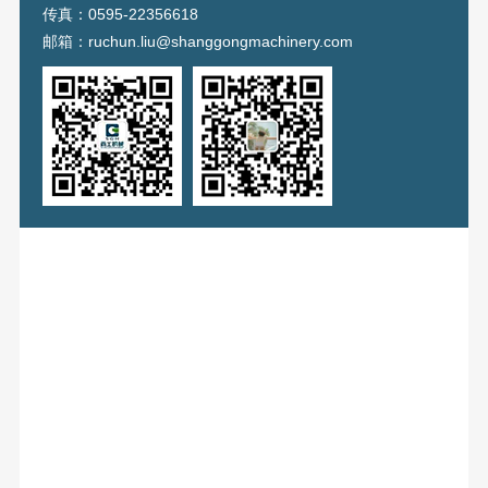
传真：0595-22356618
邮箱：ruchun.liu@shanggongmachinery.com